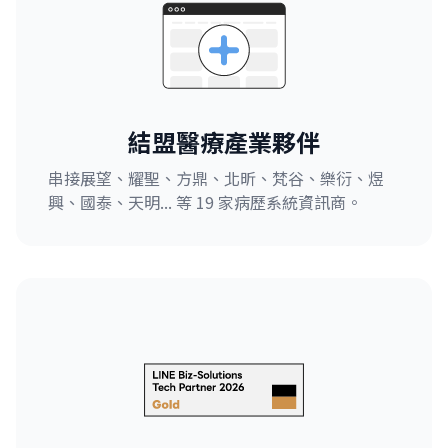
結盟醫療產業夥伴
串接展望、耀聖、方鼎、北昕、梵谷、樂衍、煜
興、國泰、天明... 等 19 家病歷系統資訊商。