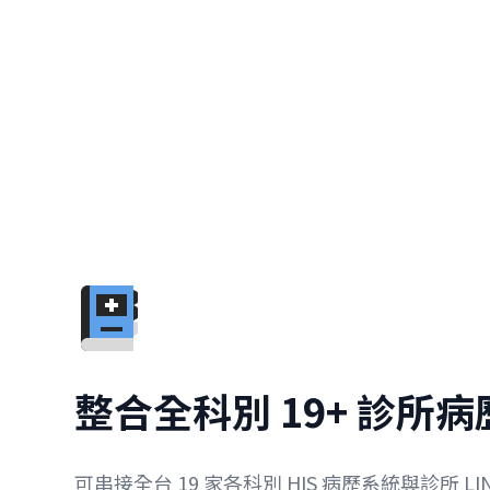
整合全科別 19+ 診所
可串接全台 19 家各科別 HIS 病歷系統與診所 L