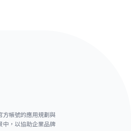
INE 官方帳號的應用規劃與
場景中，以協助企業品牌