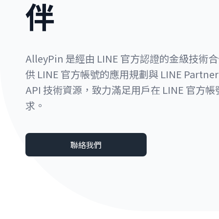
伴
AlleyPin 是經由 LINE 官方認證的金級技
供 LINE 官方帳號的應用規劃與 LINE Partner
API 技術資源，致力滿足用戶在 LINE 官方
求。
聯絡我們