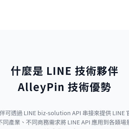
什麼是 LINE 技術夥伴
AlleyPin 技術優勢
可透過 LINE biz-solution API 串接來提供 L
同產業、不同商務需求將 LINE API 應用到各類