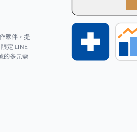
術合作夥伴，提
 限定 LINE
帳號的多元需