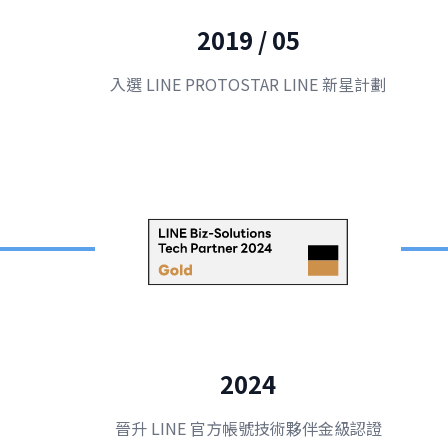
2019 / 05
入選 LINE PROTOSTAR LINE 新星計劃
2024
晉升 LINE 官方帳號技術夥伴金級認證