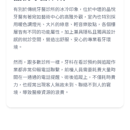
有別於傳統牙醫診所的冰冷印象，位於中壢的晶悅
牙醫有著宛如藝術中心的高雅外觀，室內也特別採
用暖色調燈光、大片的綠意、輕音樂妝點，各個樓
層皆有不同的功能屬性，加上兼具隱私且獨具設計
感的就診空間，營造出舒服、安心的專業看牙環
境。
然而，跟多數診所一樣，牙科在看診預約與追蹤作
業都非常仰賴電話聯繫，前檯人員需要耗費大量時
間在一通通的電話提醒、術後追蹤上，不僅耗時費
力，也經常出現客人無故未到、聯絡不到人的窘
境，導致醫療資源的浪費。